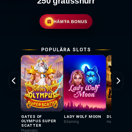
250 gratissnurr
HÄMTA BONUS
POPULÄRA SLOTS
LADY WOLF MOON
GATES OF
DUEL AT D
OLYMPUS SUPER
BGaming
Hacksaw
SCATTER
Pragmatic