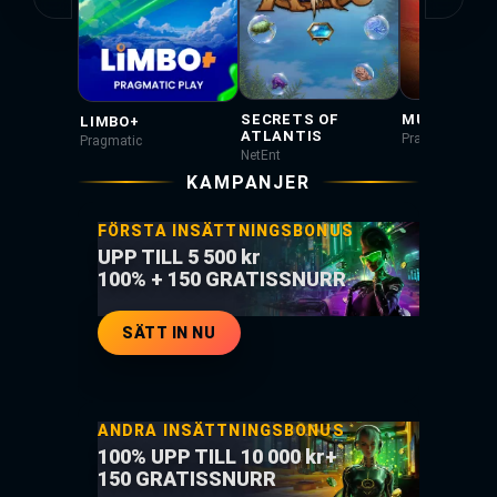
SECRETS OF
MUSTANG 
LIMBO+
ATLANTIS
Pragmatic
Pragmatic
NetEnt
KAMPANJER
FÖRSTA INSÄTTNINGSBONUS
UPP TILL 5 500 kr
100% + 150 GRATISSNURR
SÄTT IN NU
ANDRA INSÄTTNINGSBONUS
100% UPP TILL 10 000 kr+
150 GRATISSNURR