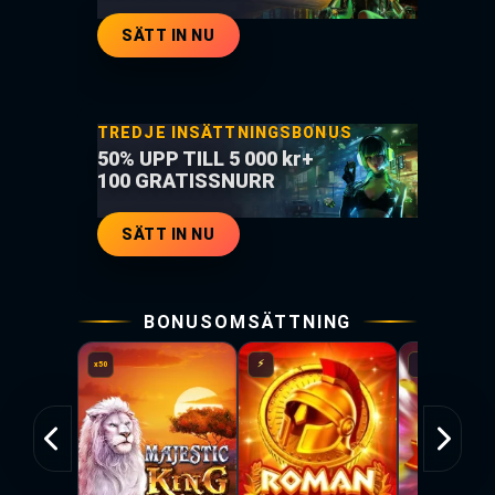
SÄTT IN NU
TREDJE INSÄTTNINGSBONUS
50% UPP TILL 5 000 kr+
100 GRATISSNURR
SÄTT IN NU
BONUSOMSÄTTNING
⚡
⚡
x50